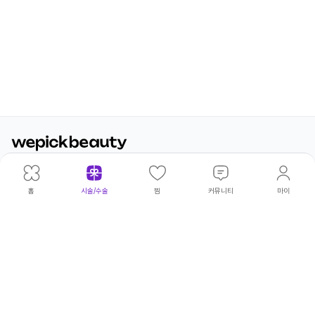
광고·제휴문의
|
개인정보처리방침
|
이용약관
위픽코퍼
대표이
|
김태
주
|
서울 성동
사업
|
540-
고병우·권상현·김보아·김빛나라·김아
©
홈
시술/수술
찜
커뮤니티
마이
레이션
사
환
소
구 연무장
자등
81-
름·김태환·류승주·박민형·박승열·서
wepick
5길 18
록번
00230
정완·서청원·손인범·송영환·양파라·
Corp.
호
엄두호·오지윤·윤태구·이상훈·이서영
All
·이소민·이유림·이재광·이재훈·이정
Rights
수·이정주·임동규·임하림·전영은·조
Reserv
희연·최윤성·최윤아·한광복·허민우·
허성덕·홍문화·황창하