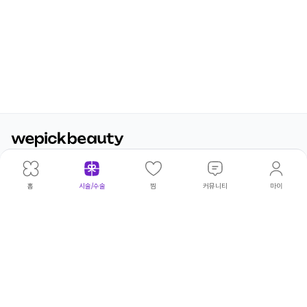
광고·제휴문의
|
개인정보처리방침
|
이용약관
위픽코퍼
대표이
|
김태
주
|
서울 성동
사업
|
540-
고병우·권상현·김보아·김빛나라·김아
©
홈
시술/수술
찜
커뮤니티
마이
레이션
사
환
소
구 연무장
자등
81-
름·김태환·류승주·박민형·박승열·서
wepick
5길 18
록번
00230
정완·서청원·손인범·송영환·양파라·
Corp.
호
엄두호·오지윤·윤태구·이상훈·이서영
All
·이소민·이유림·이재광·이재훈·이정
Rights
수·이정주·임동규·임하림·전영은·조
Reserv
희연·최윤성·최윤아·한광복·허민우·
허성덕·홍문화·황창하