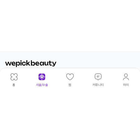
광고·제휴문의
|
개인정보처리방침
|
이용약관
위픽코퍼
대표이
|
김태
주
|
서울 성동
사업
|
540-
고병우·권상현·김보아·김빛나라·김아
©
홈
시술/수술
찜
커뮤니티
마이
레이션
사
환
소
구 연무장
자등
81-
름·김태환·류승주·박민형·박승열·서
wepick
5길 18
록번
00230
정완·서청원·손인범·송영환·양파라·
Corp.
호
엄두호·오지윤·윤태구·이상훈·이서영
All
·이소민·이유림·이재광·이재훈·이정
Rights
수·이정주·임동규·임하림·전영은·조
Reserv
희연·최윤성·최윤아·한광복·허민우·
허성덕·홍문화·황창하