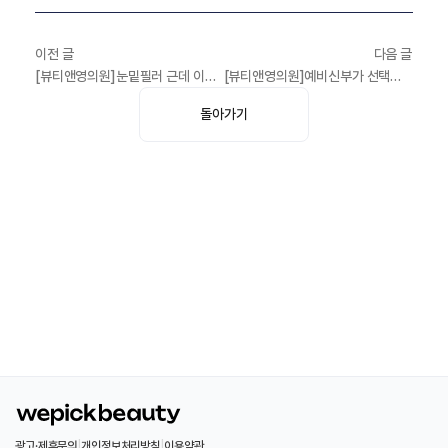
이전 글
다음 글
[뷰티앤영의원]눈밑필러 근데 이제 앞광대를 곁들인..(feat. 휴먼강록체)
[뷰티앤영의원]예비신부가 선택한 시술 뷰티앤영 눈밑지방재배치 필러
돌아가기
광고·제휴문의
|
개인정보처리방침
|
이용약관