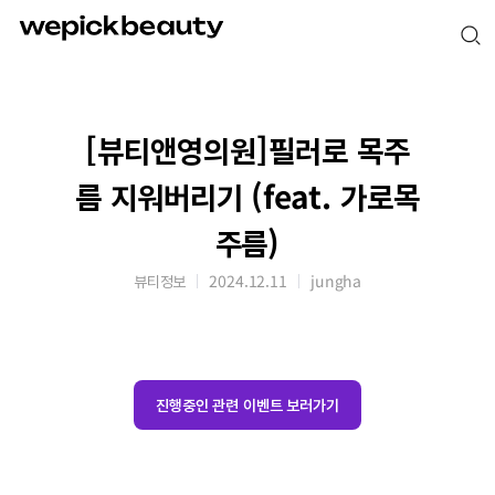
[뷰티앤영의원]필러로 목주
름 지워버리기 (feat. 가로목
주름)
뷰티정보
2024.12.11
jungha
진행중인 관련 이벤트 보러가기