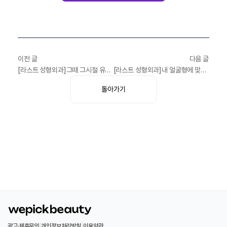
이전 글
다음 글
[라스트 성형외과]그때 그시절 유행했던 코모음.zip📁
[라스트 성형외과]내 얼굴형에 맞는 코라인을 알고 싶다고?! 그럼 이 영상 꼭 봐야지❗
돌아가기
광고·제휴문의
|
개인정보처리방침
|
이용약관