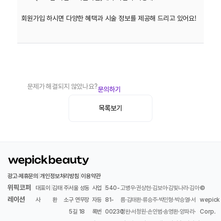
회원가입 하시면 다양한 혜택과 시술 정보를 제공해 드리고 있어요!
문제가 해결되지 않았나요?
문의하기
목록보기
광고·제휴문의
|
개인정보처리방침
|
이용약관
위픽코퍼
대표이
|
김태
주
|
서울 성동
사업
|
540-
고병우·권상현·김보아·김빛나라·김아
©
레이션
사
환
소
구 연무장
자등
81-
름·김태환·류승주·박민형·박승열·서
wepick
5길 18
록번
00230
정완·서청원·손인범·송영환·양파라·
Corp.