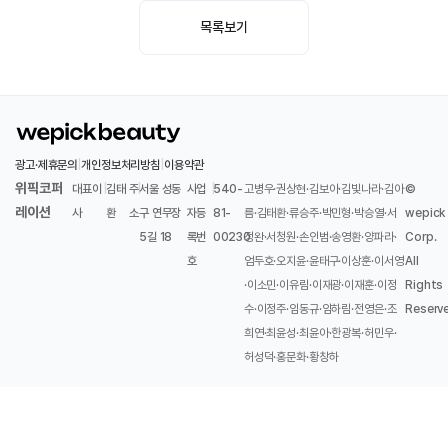
목록보기
광고·제휴문의
|
개인정보처리방침
|
이용약관
위픽코퍼
대표이
|
김태
주
|
서울 성동
사업
|
540-
고병우·권상현·김보아·김빛나라·김아
©
레이션
사
환
소
구 연무장
자등
81-
름·김태환·류승주·박민형·박승열·서
wepick
5길 18
록번
00230
정완·서청원·손인범·송영환·양파라·
Corp.
호
엄두호·오지윤·윤태구·이상훈·이서영
All
·이소민·이유림·이재광·이재훈·이정
Rights
수·이정주·임동규·임하림·전영은·조
Reserv
희연·최윤성·최윤아·한광복·허민우·
허성덕·홍문화·황창하