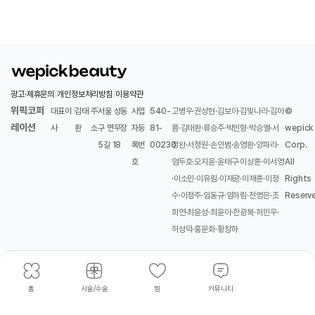
광고·제휴문의
|
개인정보처리방침
|
이용약관
위픽코퍼
대표이
|
김태
주
|
서울 성동
사업
|
540-
고병우·권상현·김보아·김빛나라·김아
©
레이션
사
환
소
구 연무장
자등
81-
름·김태환·류승주·박민형·박승열·서
wepick
5길 18
록번
00230
정완·서청원·손인범·송영환·양파라·
Corp.
호
엄두호·오지윤·윤태구·이상훈·이서영
All
·이소민·이유림·이재광·이재훈·이정
Rights
수·이정주·임동규·임하림·전영은·조
Reserv
희연·최윤성·최윤아·한광복·허민우·
허성덕·홍문화·황창하
홈
시술/수술
찜
커뮤니티