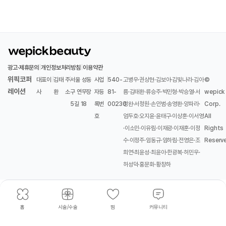
광고·제휴문의
|
개인정보처리방침
|
이용약관
위픽코퍼
대표이
|
김태
주
|
서울 성동
사업
|
540-
고병우·권상현·김보아·김빛나라·김아
©
레이션
사
환
소
구 연무장
자등
81-
름·김태환·류승주·박민형·박승열·서
wepick
5길 18
록번
00230
정완·서청원·손인범·송영환·양파라·
Corp.
호
엄두호·오지윤·윤태구·이상훈·이서영
All
·이소민·이유림·이재광·이재훈·이정
Rights
수·이정주·임동규·임하림·전영은·조
Reserv
희연·최윤성·최윤아·한광복·허민우·
허성덕·홍문화·황창하
홈
시술/수술
찜
커뮤니티