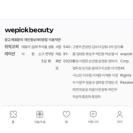
광고·제휴문의
|
개인정보처리방침
|
이용약관
위픽코퍼
대표이
|
김태
주
|
서울 성동
사업
|
540-
고병우·권상현·김보아·김빛나라·김아
©
레이션
사
환
소
구 연무장
자등
81-
름·김태환·류승주·박민형·박승열·서
wepick
5길 18
록번
00230
정완·서청원·손인범·송영환·양파라·
Corp.
호
엄두호·오지윤·윤태구·이상훈·이서영
All
·이소민·이유림·이재광·이재훈·이정
Rights
수·이정주·임동규·임하림·전영은·조
Reserv
희연·최윤성·최윤아·한광복·허민우·
허성덕·홍문화·황창하
홈
시술/수술
찜
커뮤니티
마이