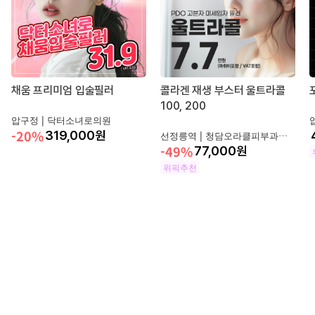
채움 프리미엄 입술필러
콜라겐 재생 부스터 울트라콜
100, 200
압구정 |
닥터소녀로의원
-20%
319,000
원
선정릉역 |
청담오라클피부과성형외과의원
-49%
77,000
원
위픽추천