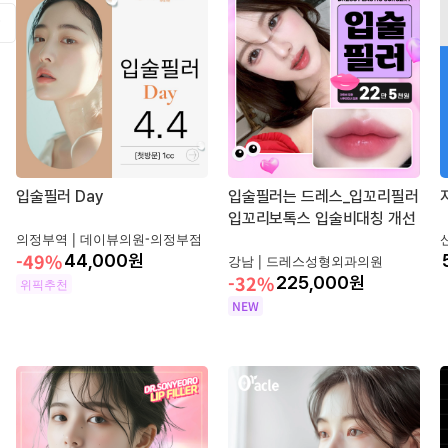
입술필러 Day
입술필러는 드레스_입꼬리필러
입꼬리보톡스 입술비대칭 개선
의정부역 |
데이뷰의원-의정부점
-49%
44,000
원
강남 |
드레스성형외과의원
-32%
225,000
원
위픽추천
NEW