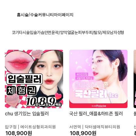
홈
시술/수술
커뮤니티
마이페이지
코
기타시술
입술
가슴
안면윤곽/양악
얼굴
눈
피부
두피/탈모/제모
남자성형
chu 생기있는 입술필러
국산 필러_애플&하트존 필러
압구정 |
에이트성형외과의원
서면역 |
닥터셈매직뷰티의원
원
원