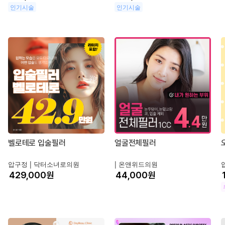
인기시술
인기시술
벨로테로 입술필러
얼굴전체필러
압구정 |
닥터소녀로의원
|
온앤위드의원
원
원