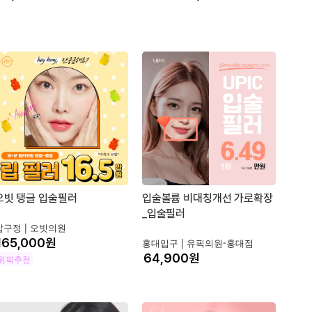
오빗 탱글 입술필러
입술볼륨 비대칭개선 가로확장
_입술필러
압구정 |
오빗의원
원
홍대입구 |
유픽의원-홍대점
원
위픽추천