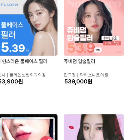
자연스러운 풀페이스 필러
쥬비덤 입술필러
신사 |
플라덴성형외과의원
압구정 |
닥터소녀로의원
원
원