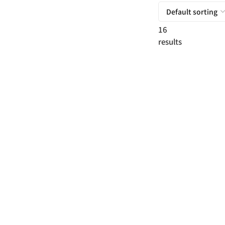
16
of
16
results