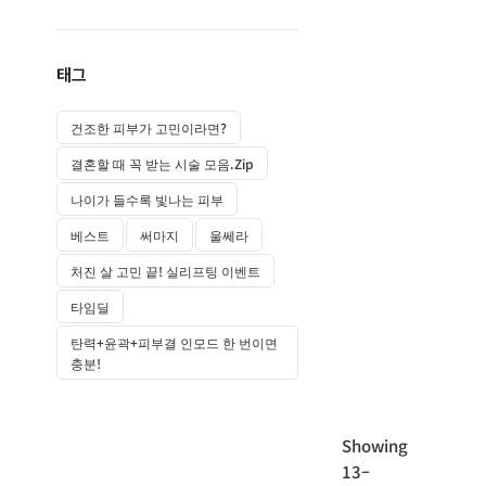
태그
건조한 피부가 고민이라면?
결혼할 때 꼭 받는 시술 모음.zip
나이가 들수록 빛나는 피부
베스트
써마지
울쎄라
처진 살 고민 끝! 실리프팅 이벤트
타임딜
탄력+윤곽+피부결 인모드 한 번이면
충분!
Showing
13–