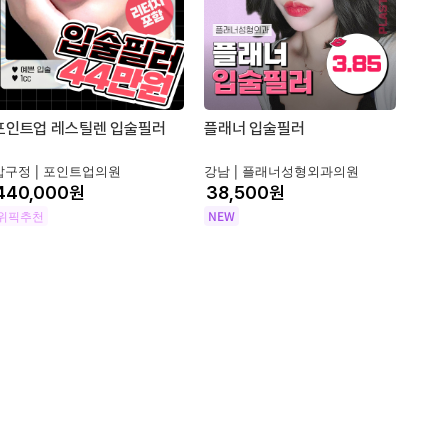
포인트업 레스틸렌 입술필러
플래너 입술필러
압구정 |
포인트업의원
강남 |
플래너성형외과의원
원
원
위픽추천
NEW