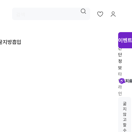
시
이벤트
굴지방흡입
술
간
단
정
보
타
임
시
회
시
지
라
인
추
굶
천
지
않
고
할
수