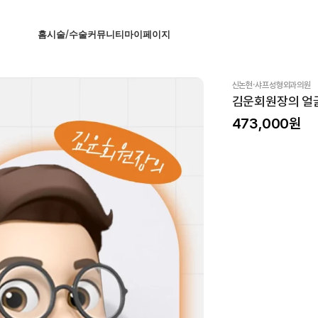
홈
시술/수술
커뮤니티
마이페이지
·
신논현
샤프성형외과의원
김운회원장의 얼
473,000
원