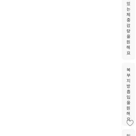
있
는
체
중
감
량
을
원
해
요
복
부
지
방
흡
입
을
원
해
요