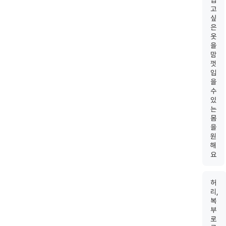
입
고
싶
은
옷
을
맘
껏
입
을
수
있
는
몸
을
원
해
요
허
리,
복
부
로