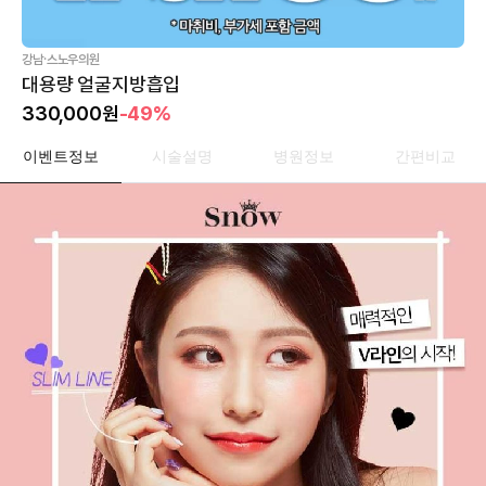
·
강남
스노우의원
대용량 얼굴지방흡입
330,000
원
-49%
이벤트정보
시술설명
병원정보
간편비교