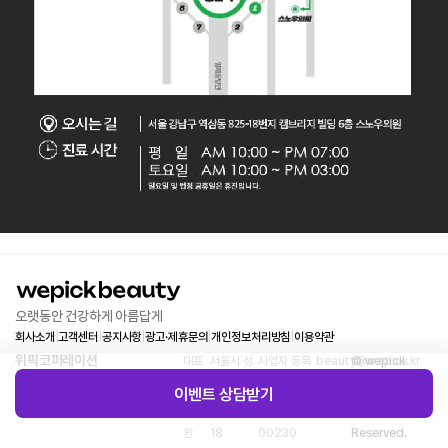
오랫동안 건강하게 아름답게
회사소개
|
고객센터
|
공지사항
|
광고·제휴문의
|
개인정보처리방침
|
이용약관
위픽코퍼레이션
대표
|
서울시 성
|
사업자 등록
|
beauty@wepick.kr
© wepick
이사 :
동구 연무
번호 :
Corp. All
이벤트 상담받기
김태
장 5가길
540-81-
Rights
환
18
00230
Reserved.