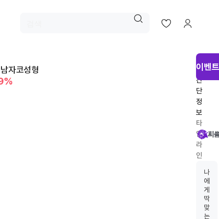
시
이벤트
 남자코성형
술
49%
간
단
정
보
타
임
시
회
시
지
라
인
추
나
천
에
게
딱
맞
는