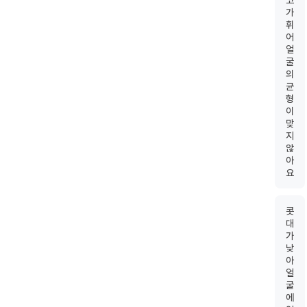
코
가
휘
어
얼
굴
의
균
형
이
맞
지
않
아
요
콧
대
가
낮
아
얼
굴
에