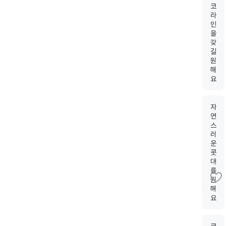
코
라
인
을
갖
길
원
해
요
자
연
스
러
운
콧
대
를
원
해
요