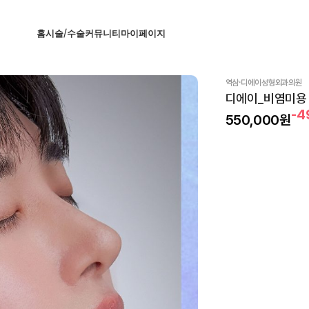
홈
시술/수술
커뮤니티
마이페이지
·
역삼
디에이성형외과의원
디에이_비염미용
-
550,000
원