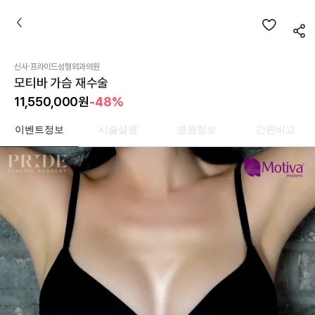
·
신사
프라이드성형외과의원
모티바 가슴 재수술
11,550,000
원
-48%
이벤트정보
시술설명
병원정보
간편비교