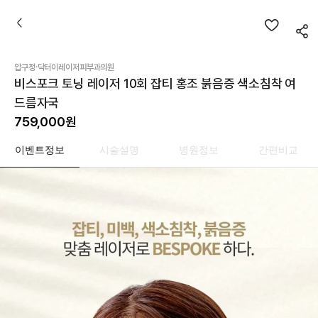
·
압구정
닥터이레이저피부과의원
비스포크 토닝 레이저 10회 잡티 홍조 붉음증 색소침착 여
드름자국
759,000
원
이벤트정보
시술설명
병원정보
간편비교