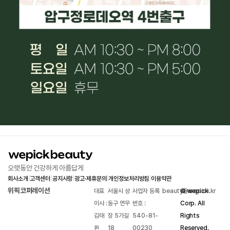
오랫동안 건강하게 아름답게
회사소개
|
고객센터
|
공지사항
|
광고·제휴문의
|
개인정보처리방침
|
이용약관
위픽코퍼레이션
대표
|
서울시 성
|
사업자 등록
|
beauty@wepick.kr
© wepick
이사 :
동구 연무
번호 :
Corp. All
김태
장 5가길
540-81-
Rights
환
18
00230
Reserved.