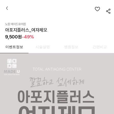
·
노원
메이드유의원
아포지플러스_여자제모
9,500
원
-49%
이벤트정보
시술설명
병원정보
간편비교