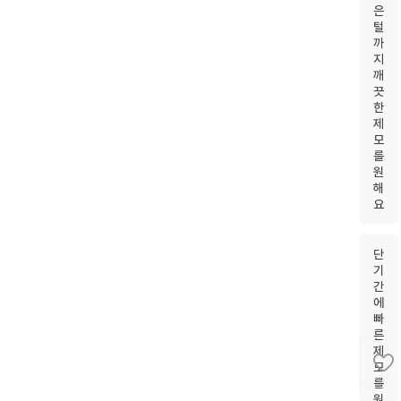
은
털
까
지
깨
끗
한
제
모
를
원
해
요
단
기
간
에
빠
른
제
모
를
원