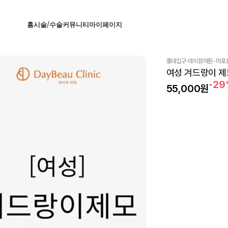
홈
시술/수술
커뮤니티
마이페이지
·
홍대입구
데이뷰의원-마포
여성 겨드랑이 제모
-2
55,000
원