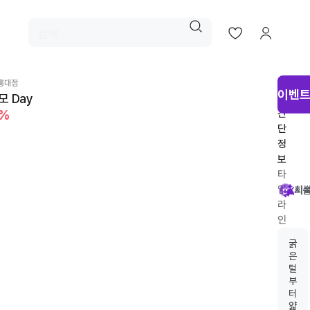
시
홍대점
이벤트
 Day
술
9%
간
단
정
보
타
임
시
회
시
라
인
추
굵
천
은
털
부
터
얇