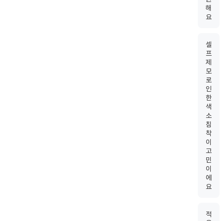
해
요
셀
프
제
모
로
인
한
색
소
침
착
이
고
민
이
에
요
적