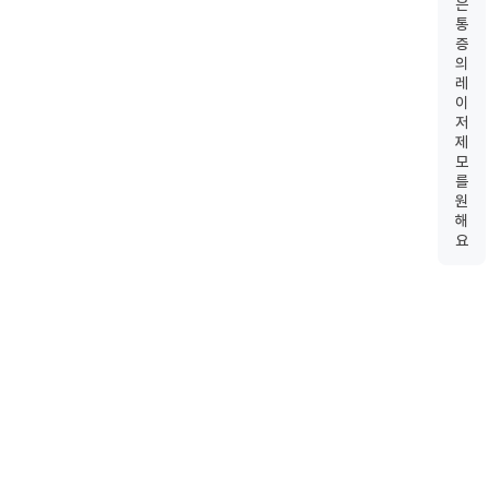
은
통
증
의
레
이
저
제
모
를
원
해
요