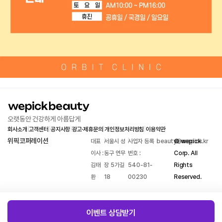
오랫동안 건강하게 아름답게
회사소개
|
고객센터
|
공지사항
|
광고·제휴문의
|
개인정보처리방침
|
이용약관
위픽코퍼레이션
대표
|
서울시 성
|
사업자 등록
|
beauty@wepick.kr
© wepick
이사 :
동구 연무
번호 :
Corp. All
김태
장 5가길
540-81-
Rights
환
18
00230
Reserved.
이벤트 상담받기