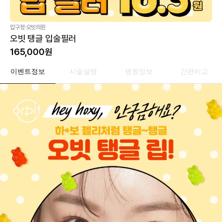
·
압구정
오빗의원
오빗 탱글 입술필러
165,000
원
이벤트정보
시술설명
병원정보
간편비교