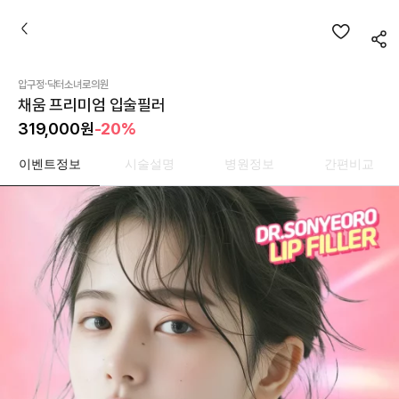
·
압구정
닥터소녀로의원
채움 프리미엄 입술필러
319,000
원
-20%
이벤트정보
시술설명
병원정보
간편비교