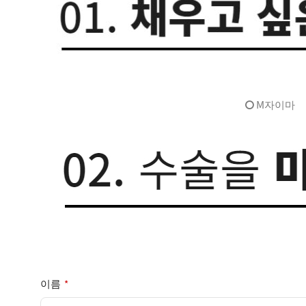
M자이마
이름
*