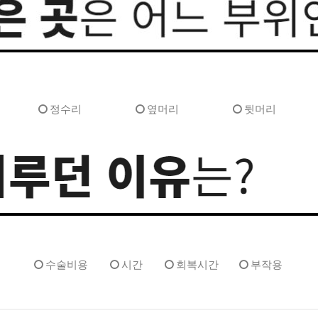
정수리
옆머리
뒷머리
수술비용
시간
회복시간
부작용