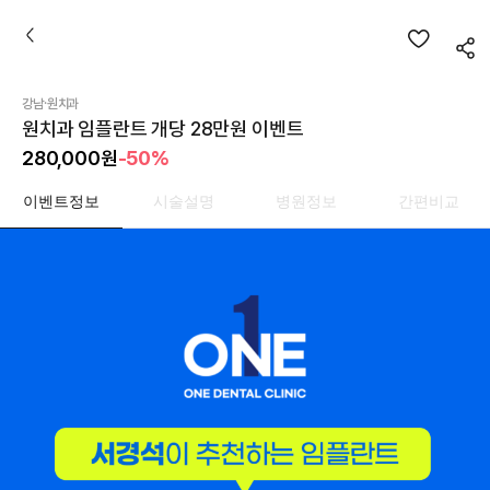
·
강남
원치과
원치과 임플란트 개당 28만원 이벤트
280,000
원
-50%
이벤트정보
시술설명
병원정보
간편비교