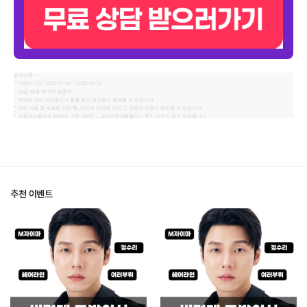
This
유의사항
* 이벤트기간: 2025-07-01 ~ 2025-07-31
field
* 대상: 해당 페이지 방문자
* 개인에 따라 모낭염이나 출혈 등의 부작용이 발생할 수 있습니다.
should
* 모든 시술 및 수술은 상담 후, 개인의 상태에 따라 그 방법과 비용이 달라질 수 있습니다.
* 비절개모발이식 1000모 기준 294만 → 150만원(VAT별도) | 추가 모수는 정가 적용됩니다.
be
left
blank
추천 이벤트