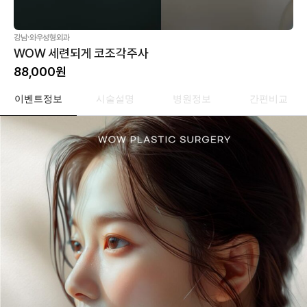
·
강남
와우성형외과
WOW 세련되게 코조각주사
88,000
원
이벤트정보
시술설명
병원정보
간편비교