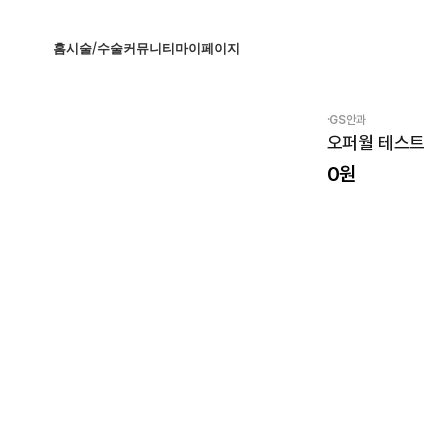
홈
시술/수술
커뮤니티
마이페이지
·
GS안과
오퍼월 테스트
0
원