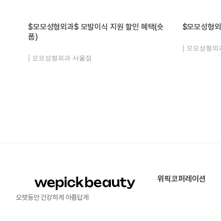
$모모성형외과$ 모발이식 지원 할인 혜택(숏
$모모성형외
폼)
|
모모성형외
|
모모성형외과 서울점
위픽코퍼레이션
오랫동안 건강하게 아름답게