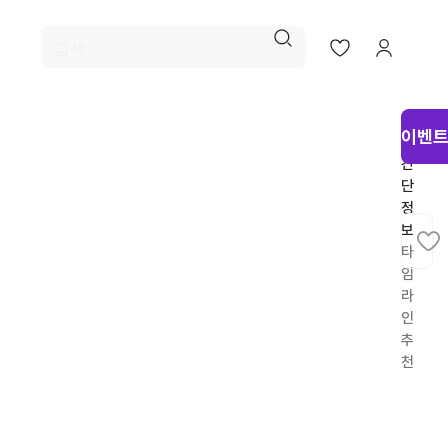
시
이벤트
술
간
단
정
보
타
임
라
인
추
천