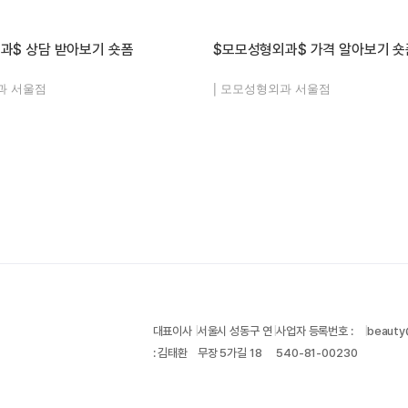
과$ 상담 받아보기 숏폼
$모모성형외과$ 가격 알아보기 숏
과 서울점
|
모모성형외과 서울점
대표이사
|
서울시 성동구 연
|
사업자 등록번호 :
|
beauty
: 김태환
무장 5가길 18
540-81-00230