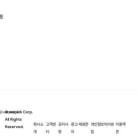
폼
@wepick.kr
© wepick Corp.
All Rights
회사소
고객센
공지사
광고·제휴문
개인정보처리방
이용약
Reserved.
개
터
항
의
침
관