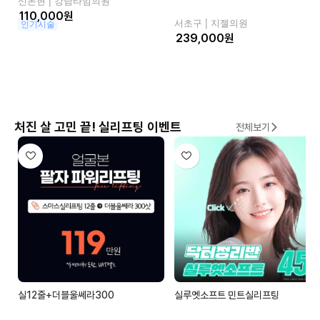
신논현 |
강남타임의원
원
서초구 |
지젤의원
인기시술
원
처진 살 고민 끝! 실리프팅 이벤트
전체보기
실12줄+더블울쎄라300
실루엣소프트 민트실리프팅