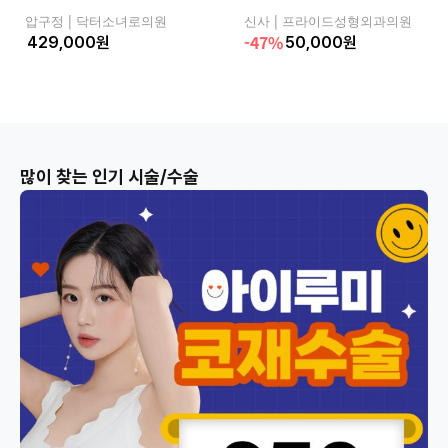
압구정 |
닥터소녀로의원
신사 |
프라이드성형외과의원
-47%
원
50,000
원
많이 찾는 인기 시술/수술