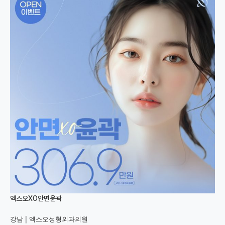
엑스오XO안면윤곽
강남 |
엑스오성형외과의원