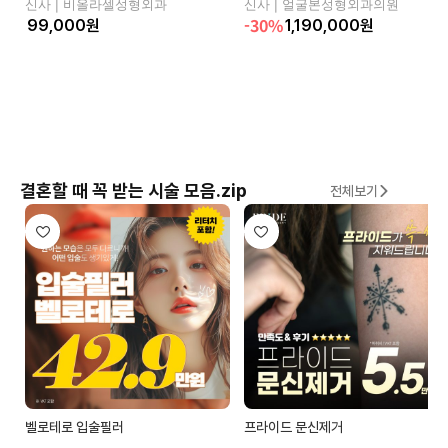
신사 |
비올라셀성형외과
신사 |
얼굴본성형외과의원
-30%
원
1,190,000
원
결혼할 때 꼭 받는 시술 모음.zip
전체보기
벨로테로 입술필러
프라이드 문신제거