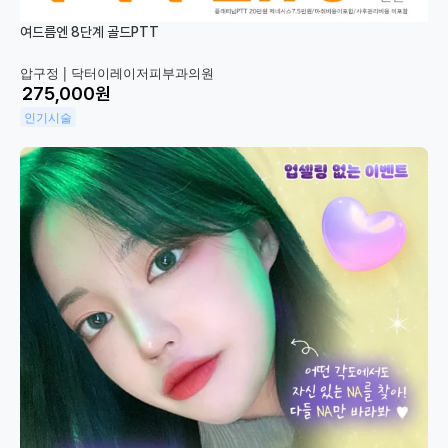
여드름엔 8단계 골드PTT
압구정 |
닥터이레이저피부과의원
원
인기시술