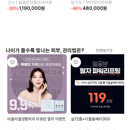
신사 |
얼굴본성형외과의원
압구정 |
닥터정리반의원
-30%
-46%
1,190,000
원
480,000
원
나이가 들수록 빛나는 피부, 관리법은?
전체보기
비올라셀성형외과 리쥬란 힐러 이벤트
실12줄+더블울쎄라300