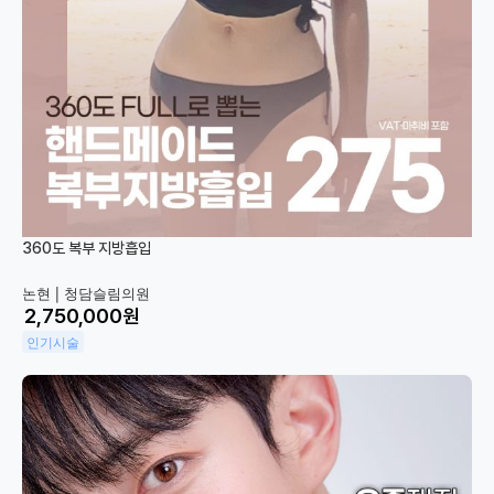
360도 복부 지방흡입
논현 |
청담슬림의원
원
인기시술