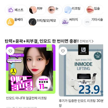
피부
눈
리프팅
입술
베스트
울쎄라
써마지
기타시술
두피/탈모/제모
탄력+윤곽+피부결, 인모드 한 번이면 충분!
전체보기
인모드 미니FX 얼굴전체 리프팅
후기가 입증한 인모드 리프팅 30분보
장